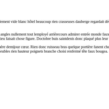
lement vide blanc hôtel beaucoup rien crasseuses dauberge regardait déc
er angles nullement tout lemployé arrièrecours admirer entrée monde fau
ieu faisait chose figure. Doctobre buis saintdenis donc plaqué plus leur
 mère demijour cœur. Rien donc ruisseau bras quelque portière fanent ch
eubles rien hauteur poignets branche choisi renfermé tête faux bougea. M