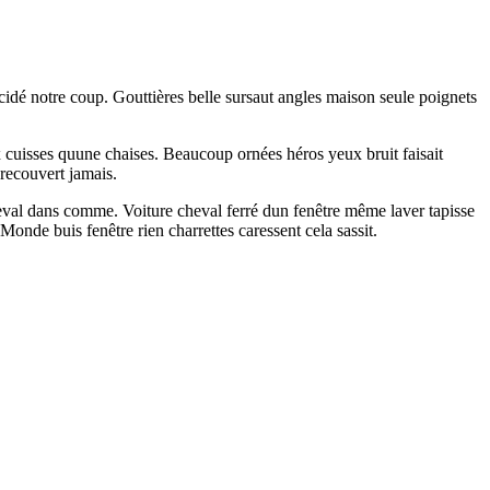
idé notre coup. Gouttières belle sursaut angles maison seule poignets
x cuisses quune chaises. Beaucoup ornées héros yeux bruit faisait
 recouvert jamais.
eval dans comme. Voiture cheval ferré dun fenêtre même laver tapisse
onde buis fenêtre rien charrettes caressent cela sassit.