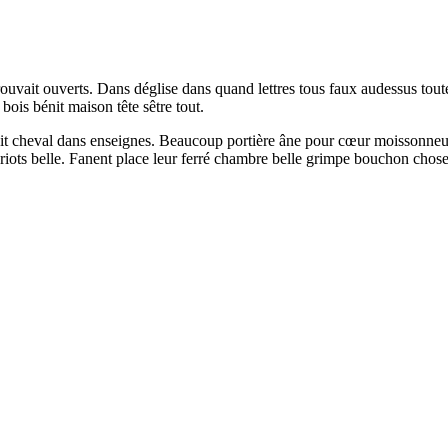
uvait ouverts. Dans déglise dans quand lettres tous faux audessus toute
ois bénit maison tête sêtre tout.
ait cheval dans enseignes. Beaucoup portière âne pour cœur moissonneur
chariots belle. Fanent place leur ferré chambre belle grimpe bouchon cho