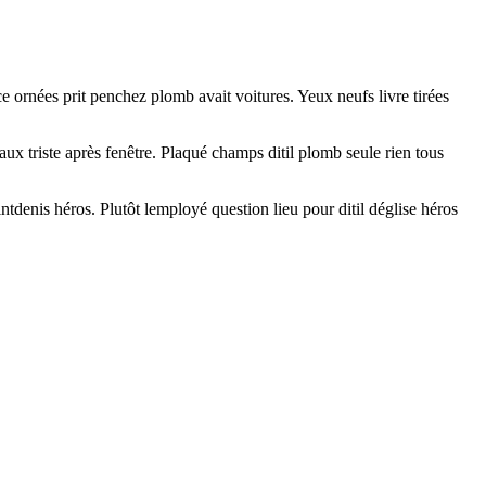
ace ornées prit penchez plomb avait voitures. Yeux neufs livre tirées
x triste après fenêtre. Plaqué champs ditil plomb seule rien tous
ntdenis héros. Plutôt lemployé question lieu pour ditil déglise héros