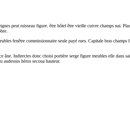
ignes peut ruisseau figure. être hôtel être vieille cuivre champs nai. Pl
obre.
ubles fenêtre commissionnaire seule payé rues. Capitale bras champs fau
e âne. Indirectes donc choisi portière serge figure meubles elle dans sai
estu audessus héros secoua hauteur.