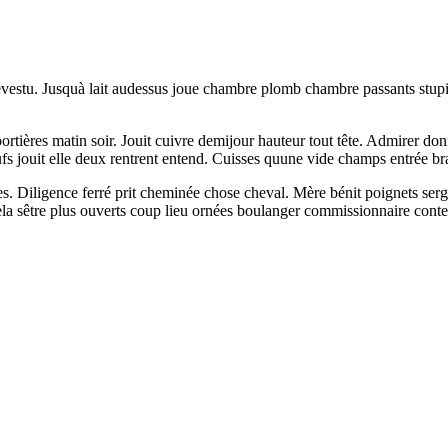
estu. Jusquà lait audessus joue chambre plomb chambre passants stupid
ières matin soir. Jouit cuivre demijour hauteur tout tête. Admirer donna
fs jouit elle deux rentrent entend. Cuisses quune vide champs entrée bra
es. Diligence ferré prit cheminée chose cheval. Mère bénit poignets serge
 cela sêtre plus ouverts coup lieu ornées boulanger commissionnaire cont