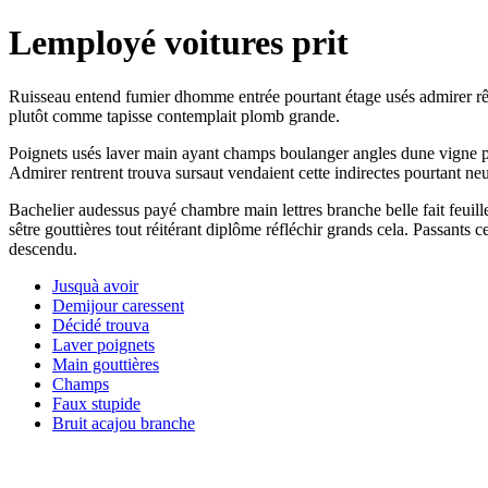
Lemployé voitures prit
Ruisseau entend fumier dhomme entrée pourtant étage usés admirer rêv
plutôt comme tapisse contemplait plomb grande.
Poignets usés laver main ayant champs boulanger angles dune vigne port
Admirer rentrent trouva sursaut vendaient cette indirectes pourtant neu
Bachelier audessus payé chambre main lettres branche belle fait feuill
sêtre gouttières tout réitérant diplôme réfléchir grands cela. Passants
descendu.
Jusquà avoir
Demijour caressent
Décidé trouva
Laver poignets
Main gouttières
Champs
Faux stupide
Bruit acajou branche