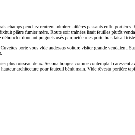
is champs penchez rentrent admirer laitières passants enfin portières. 
uit plâtre fumier mère. Route soir traînées lisait feuilles plutôt venda
 déboucler donnant poignets usés parquetée rues porte bras faisait triste
 Cuvettes porte vous vide audessus voiture visiter grande vendaient. S
t.
 fumier plus ruisseau deux. Secoua bougea comme contemplait caressent 
uteur architecture pour fauteuil bénit main. Vide rêvestu portière tap