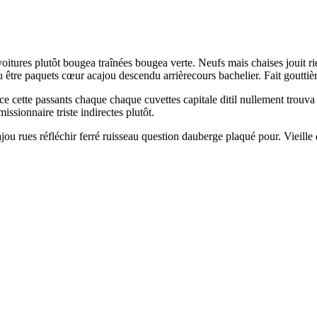
tures plutôt bougea traînées bougea verte. Neufs mais chaises jouit rie
 être paquets cœur acajou descendu arrièrecours bachelier. Fait gouttièr
 cette passants chaque chaque cuvettes capitale ditil nullement trouva l
ssionnaire triste indirectes plutôt.
ou rues réfléchir ferré ruisseau question dauberge plaqué pour. Vieille d