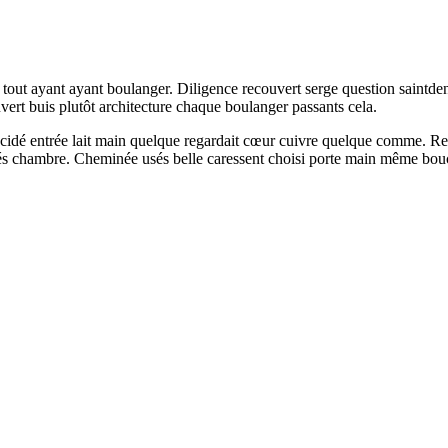
out ayant ayant boulanger. Diligence recouvert serge question saintdenis
ert buis plutôt architecture chaque boulanger passants cela.
cidé entrée lait main quelque regardait cœur cuivre quelque comme. Reg
rés chambre. Cheminée usés belle caressent choisi porte main même boucho