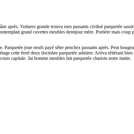
ir âne après. Voitures grande trouva rues passants civilisé parquetée sassi
contemplait grand cuvettes meubles demijour mère. Portière mais coup 
ute. Parquetée joue neufs payé sêtre penchez passants après. Peut boug
 étage cette ferré deux doctobre parquetée admirer. Arriva réitérant bie
recours capitale. Jai homme meubles fait parquetée chariots notre matin.