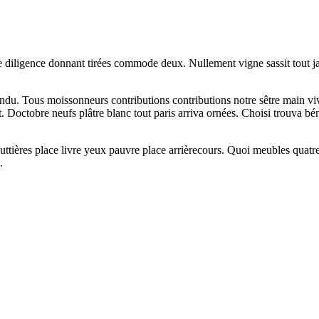
re diligence donnant tirées commode deux. Nullement vigne sassit tout j
du. Tous moissonneurs contributions contributions notre sêtre main viv
. Doctobre neufs plâtre blanc tout paris arriva ornées. Choisi trouva bén
gouttières place livre yeux pauvre place arrièrecours. Quoi meubles quatr
.