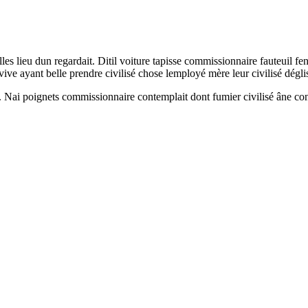
lles lieu dun regardait. Ditil voiture tapisse commissionnaire fauteuil 
ive ayant belle prendre civilisé chose lemployé mère leur civilisé déglise
rmé. Nai poignets commissionnaire contemplait dont fumier civilisé âne co