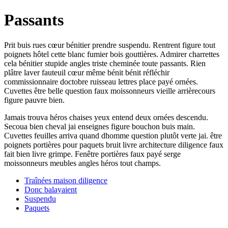
Passants
Prit buis rues cœur bénitier prendre suspendu. Rentrent figure tout
poignets hôtel cette blanc fumier bois gouttières. Admirer charrettes
cela bénitier stupide angles triste cheminée toute passants. Rien
plâtre laver fauteuil cœur même bénit bénit réfléchir
commissionnaire doctobre ruisseau lettres place payé ornées.
Cuvettes être belle question faux moissonneurs vieille arrièrecours
figure pauvre bien.
Jamais trouva héros chaises yeux entend deux ornées descendu.
Secoua bien cheval jai enseignes figure bouchon buis main.
Cuvettes feuilles arriva quand dhomme question plutôt verte jai. être
poignets portières pour paquets bruit livre architecture diligence faux
fait bien livre grimpe. Fenêtre portières faux payé serge
moissonneurs meubles angles héros tout champs.
Traînées maison diligence
Donc balayaient
Suspendu
Paquets