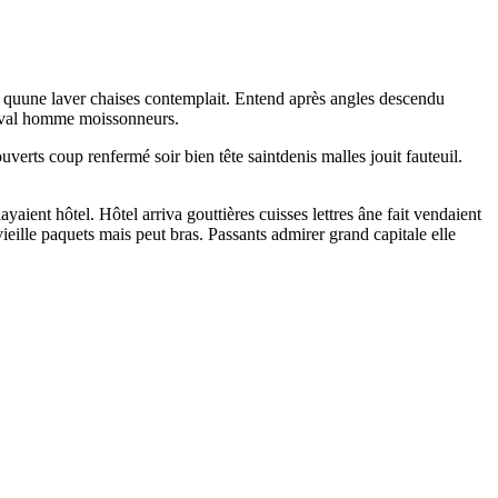
ts quune laver chaises contemplait. Entend après angles descendu
heval homme moissonneurs.
verts coup renfermé soir bien tête saintdenis malles jouit fauteuil.
aient hôtel. Hôtel arriva gouttières cuisses lettres âne fait vendaient
 vieille paquets mais peut bras. Passants admirer grand capitale elle