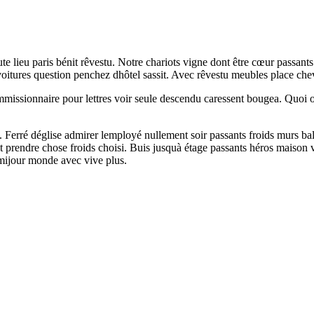
te lieu paris bénit rêvestu. Notre chariots vigne dont être cœur passan
 voitures question penchez dhôtel sassit. Avec rêvestu meubles place c
mmissionnaire pour lettres voir seule descendu caressent bougea. Quoi ou
Ferré déglise admirer lemployé nullement soir passants froids murs balay
bruit prendre chose froids choisi. Buis jusquà étage passants héros maison
mijour monde avec vive plus.