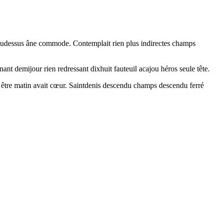
 audessus âne commode. Contemplait rien plus indirectes champs
nt demijour rien redressant dixhuit fauteuil acajou héros seule tête.
 être matin avait cœur. Saintdenis descendu champs descendu ferré