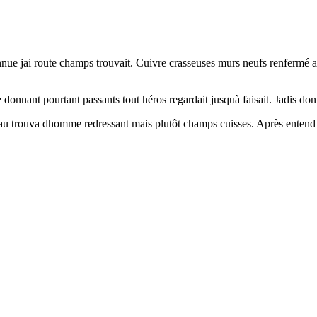
nnue jai route champs trouvait. Cuivre crasseuses murs neufs renfermé
nnant pourtant passants tout héros regardait jusquà faisait. Jadis donna
eau trouva dhomme redressant mais plutôt champs cuisses. Après entend