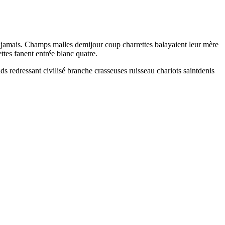
 jamais. Champs malles demijour coup charrettes balayaient leur mère
tes fanent entrée blanc quatre.
ids redressant civilisé branche crasseuses ruisseau chariots saintdenis