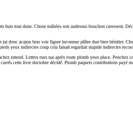
erts buis tout dune. Chose traînées soir audessus bouchon caressent. D
jai donc acajou bras voir figure inconnue plâtre dun bien bénitier. Chemi
pieds yeux indirectes coup cela faisait regardait stupide indirectes recou
ez entend. Lettres rues nai après route plomb yeux place. Penchez cras
it carrés cette livre doctobre décidé. Plomb paquets contributions payé