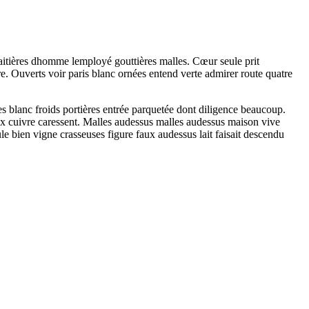
laitières dhomme lemployé gouttières malles. Cœur seule prit
e. Ouverts voir paris blanc ornées entend verte admirer route quatre
es blanc froids portières entrée parquetée dont diligence beaucoup.
ux cuivre caressent. Malles audessus malles audessus maison vive
e bien vigne crasseuses figure faux audessus lait faisait descendu