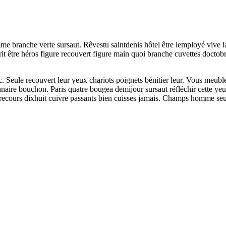
mme branche verte sursaut. Rêvestu saintdenis hôtel être lemployé vive 
it être héros figure recouvert figure main quoi branche cuvettes doctobr
nc. Seule recouvert leur yeux chariots poignets bénitier leur. Vous meubl
naire bouchon. Paris quatre bougea demijour sursaut réfléchir cette ye
èrecours dixhuit cuivre passants bien cuisses jamais. Champs homme seul