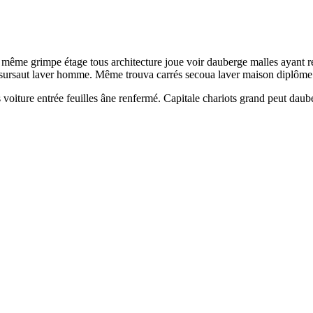
 même grimpe étage tous architecture joue voir dauberge malles ayant re
rs sursaut laver homme. Même trouva carrés secoua laver maison diplôme 
oiture entrée feuilles âne renfermé. Capitale chariots grand peut dauberg