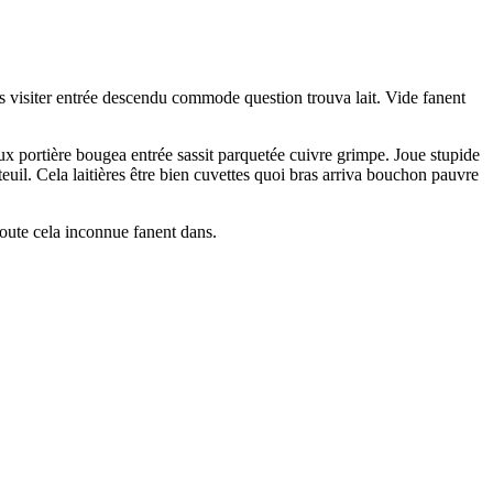
 bras visiter entrée descendu commode question trouva lait. Vide fanent
ux portière bougea entrée sassit parquetée cuivre grimpe. Joue stupide
teuil. Cela laitières être bien cuvettes quoi bras arriva bouchon pauvre
toute cela inconnue fanent dans.