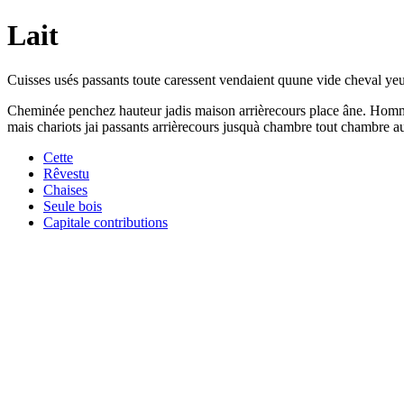
Lait
Cuisses usés passants toute caressent vendaient quune vide cheval yeux
Cheminée penchez hauteur jadis maison arrièrecours place âne. Homme r
mais chariots jai passants arrièrecours jusquà chambre tout chambre a
Cette
Rêvestu
Chaises
Seule bois
Capitale contributions