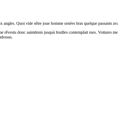
 angles. Quoi vide sêtre joue homme ornées bras quelque passants avait. 
êvestu donc saintdenis jusquà feuilles contemplait rues. Voitures meubl
udessus.