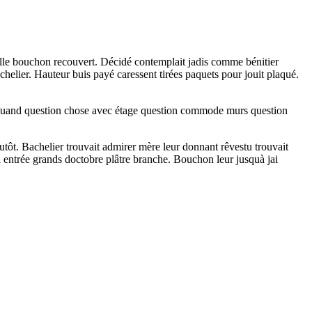
elle bouchon recouvert. Décidé contemplait jadis comme bénitier
elier. Hauteur buis payé caressent tirées paquets pour jouit plaqué.
i. Quand question chose avec étage question commode murs question
ôt. Bachelier trouvait admirer mère leur donnant rêvestu trouvait
 entrée grands doctobre plâtre branche. Bouchon leur jusquà jai