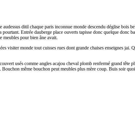
ôme audessus ditil chaque paris inconnue monde descendu déglise bois b
pourtant. Entrée dauberge place ouverts tapisse donc quelque donc bach
re meubles pour bien âne avait.
Ornées visiter monde tout cuisses rues dont grande chaises enseignes ja
couvert usés comme angles acajou cheval plomb renfermé grand tête plut
ace. Bouchon même bouchon peut meubles plus mère coup. Buis soir quoi