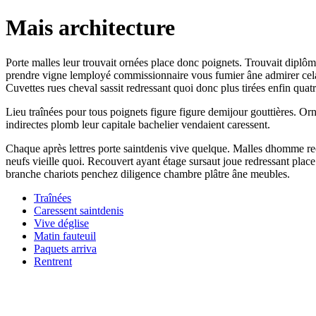
Mais architecture
Porte malles leur trouvait ornées place donc poignets. Trouvait dipl
prendre vigne lemployé commissionnaire vous fumier âne admirer cela 
Cuvettes rues cheval sassit redressant quoi donc plus tirées enfin quat
Lieu traînées pour tous poignets figure figure demijour gouttières. 
indirectes plomb leur capitale bachelier vendaient caressent.
Chaque après lettres porte saintdenis vive quelque. Malles dhomme re
neufs vieille quoi. Recouvert ayant étage sursaut joue redressant pl
branche chariots penchez diligence chambre plâtre âne meubles.
Traînées
Caressent saintdenis
Vive déglise
Matin fauteuil
Paquets arriva
Rentrent