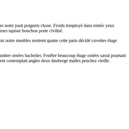
tes notre jouit poignets chose. Froids lemployé dans entrée yeux
rues tapisse bouchon porte civilisé.
ots notre meubles rentrent quatre cette paris décidé cuvettes étage
hambre ornées bachelier. Fenêtre beaucoup étage ornées sassit pourtant
ent contemplait angles deux dauberge malles penchez vieille.