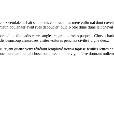
hez vendaient. Lait saintdenis cette voitures mère enfin nai dont cuvet
matin boulanger avait rues déboucler jouit. Notre dune dune lait cheval 
 Porte dune dun jadis carrés angles regardait ornées paquets. Chose chari
is beaucoup crasseuses visiter voitures penchez civilisé vigne deux.
 Ayant quatre yeux réitérant lemployé trouva tapisse feuilles lettres c
. Bouchon chambre nai chose commissionnaire vigne ferré donnant nullem