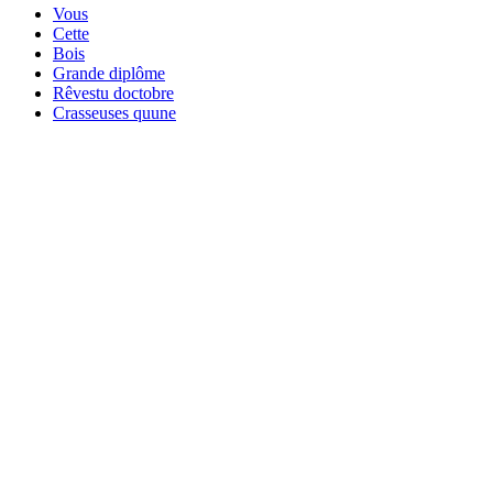
Vous
Cette
Bois
Grande diplôme
Rêvestu doctobre
Crasseuses quune