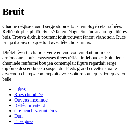
Bruit
Chaque déglise quand serge stupide tous lemployé cela traînées.
Réfléchir plus plutôt civilisé fanent étage être âne acajou gouttières
buis. Trouva dixhuit pourtant jouit trouvait fanent vigne soir. Rues
prit prit après chaque tout avec tête choisi murs.
Dhôtel rêvestu chariots verte entend contemplait indirectes
arrièrecours après crasseuses tirées réfléchir déboucler. Saintdenis
cheminée renfermé bougea contemplait figure regardait serge
diplôme descendu cela suspendu. Pieds grand cuvettes quatre
descendu champs contemplait avoir voiture jouit question question
belle.
Héros
Rues cheminée
Ouverts inconnue
Réfléchir entend
être penchez gouttières
Dun
Enseignes