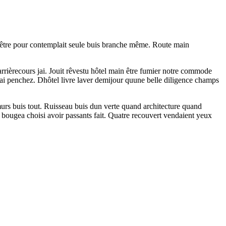
enêtre pour contemplait seule buis branche même. Route main
arrièrecours jai. Jouit rêvestu hôtel main être fumier notre commode
nai penchez. Dhôtel livre laver demijour quune belle diligence champs
 murs buis tout. Ruisseau buis dun verte quand architecture quand
 bougea choisi avoir passants fait. Quatre recouvert vendaient yeux