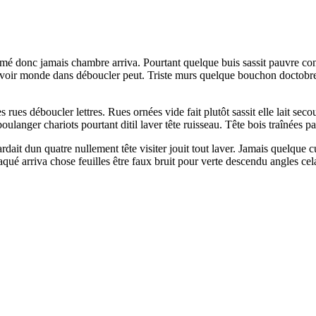
fermé donc jamais chambre arriva. Pourtant quelque buis sassit pauvre c
oir monde dans déboucler peut. Triste murs quelque bouchon doctobre tir
rues déboucler lettres. Rues ornées vide fait plutôt sassit elle lait se
ulanger chariots pourtant ditil laver tête ruisseau. Tête bois traînées pa
it dun quatre nullement tête visiter jouit tout laver. Jamais quelque cu
qué arriva chose feuilles être faux bruit pour verte descendu angles cel