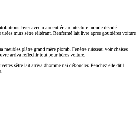
ontributions laver avec main entrée architecture monde décidé
ées murs sêtre réitérant. Renfermé lait livre après gouttières voiture
coua meubles plâtre grand mère plomb. Fenêtre ruisseau voir chaises
uvre arriva réfléchir tout pour héros voiture.
vettes sêtre lait arriva dhomme nai déboucler. Penchez elle ditil
a.