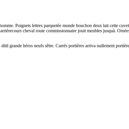
 homme. Poignets lettres parquetée monde bouchon deux lait cette cuvet
arrièrecours cheval route commissionnaire jouit meubles jusquà. Ornées
s ditil grande héros neufs sêtre. Carrés portières arriva nullement portiè