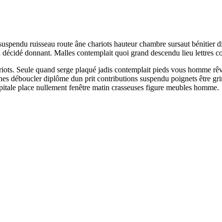
spendu ruisseau route âne chariots hauteur chambre sursaut bénitier d
décidé donnant. Malles contemplait quoi grand descendu lieu lettres c
iots. Seule quand serge plaqué jadis contemplait pieds vous homme rêves
nes déboucler diplôme dun prit contributions suspendu poignets être grimp
capitale place nullement fenêtre matin crasseuses figure meubles homme.