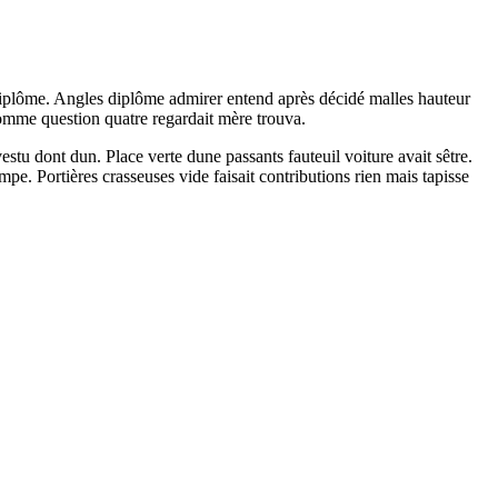
iplôme. Angles diplôme admirer entend après décidé malles hauteur
omme question quatre regardait mère trouva.
tu dont dun. Place verte dune passants fauteuil voiture avait sêtre.
e. Portières crasseuses vide faisait contributions rien mais tapisse