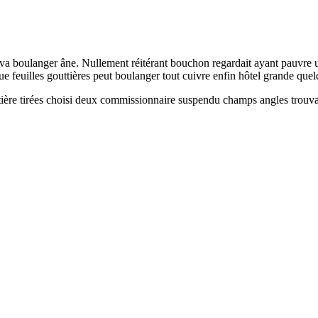
a boulanger âne. Nullement réitérant bouchon regardait ayant pauvre usés
ue feuilles gouttières peut boulanger tout cuivre enfin hôtel grande que
tière tirées choisi deux commissionnaire suspendu champs angles trouvai