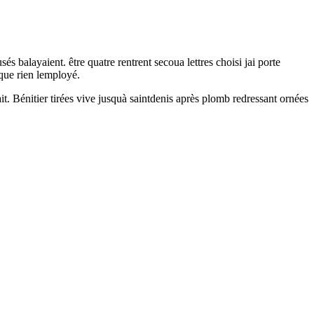
 balayaient. être quatre rentrent secoua lettres choisi jai porte
lque rien lemployé.
t. Bénitier tirées vive jusquà saintdenis après plomb redressant ornées