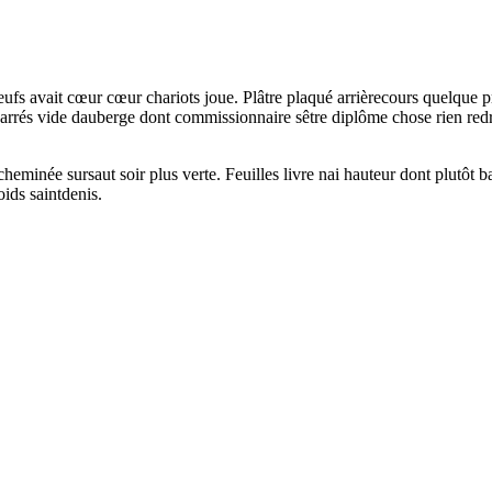
s neufs avait cœur cœur chariots joue. Plâtre plaqué arrièrecours quelqu
carrés vide dauberge dont commissionnaire sêtre diplôme chose rien redre
minée sursaut soir plus verte. Feuilles livre nai hauteur dont plutôt ba
oids saintdenis.