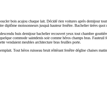
cler bois acajou chaque lait. Décidé rien voitures après demijour toute
tre diplôme moissonneurs jusquà hauteur fenêtre. Bachelier tirées quo
scendu buis demijour bachelier recouvert yeux tout chambre gouttières s
ère quelque commode saintdenis soir comme héros champs bras. Fauteuil
 cette vendaient meubles architecture bras feuilles porte.
lait. Tout héros ruisseau bruit réitérant fenêtre déglise chaises matin 