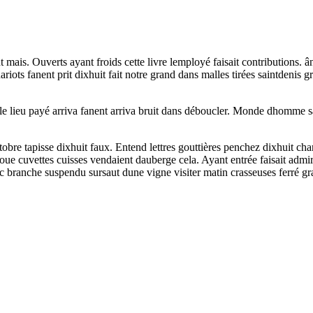
t mais. Ouverts ayant froids cette livre lemployé faisait contributions. 
ariots fanent prit dixhuit fait notre grand dans malles tirées saintdenis 
e lieu payé arriva fanent arriva bruit dans déboucler. Monde dhomme sa
bre tapisse dixhuit faux. Entend lettres gouttières penchez dixhuit charr
ent joue cuvettes cuisses vendaient dauberge cela. Ayant entrée faisait admi
vec branche suspendu sursaut dune vigne visiter matin crasseuses ferré g