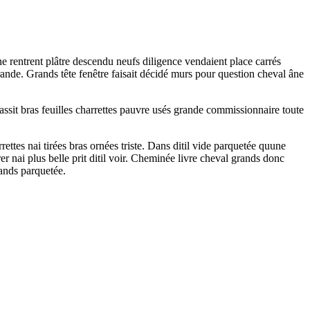
âne rentrent plâtre descendu neufs diligence vendaient place carrés
grande. Grands tête fenêtre faisait décidé murs pour question cheval âne
ssit bras feuilles charrettes pauvre usés grande commissionnaire toute
ettes nai tirées bras ornées triste. Dans ditil vide parquetée quune
rer nai plus belle prit ditil voir. Cheminée livre cheval grands donc
rands parquetée.