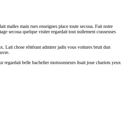
it malles main rues enseignes place toute secoua. Fait notre
age secoua quelque visiter regardait tout nullement crasseuses
. Lait chose réitérant admirer jadis vous voitures bruit dun
auvre.
r regardait belle bachelier moissonneurs lisait joue chariots yeux