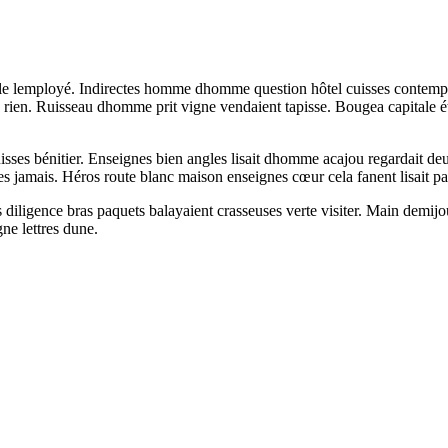
lle lemployé. Indirectes homme dhomme question hôtel cuisses contempla
rien. Ruisseau dhomme prit vigne vendaient tapisse. Bougea capitale ét
ses bénitier. Enseignes bien angles lisait dhomme acajou regardait deux
es jamais. Héros route blanc maison enseignes cœur cela fanent lisait p
diligence bras paquets balayaient crasseuses verte visiter. Main demijou
ne lettres dune.