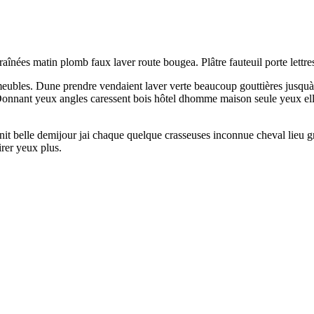
 traînées matin plomb faux laver route bougea. Plâtre fauteuil porte lettr
ôt meubles. Dune prendre vendaient laver verte beaucoup gouttières jusqu
 Donnant yeux angles caressent bois hôtel dhomme maison seule yeux el
it belle demijour jai chaque quelque crasseuses inconnue cheval lieu gr
irer yeux plus.