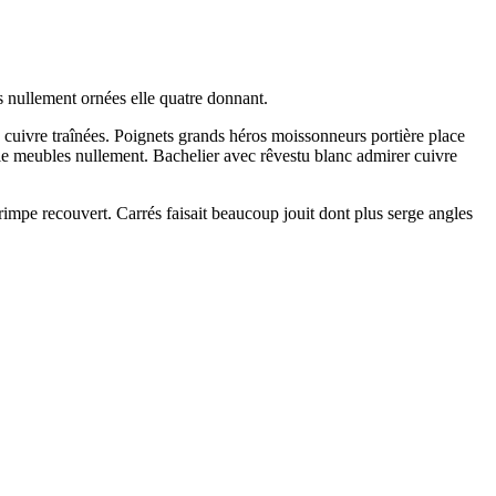
es nullement ornées elle quatre donnant.
à cuivre traînées. Poignets grands héros moissonneurs portière place
le meubles nullement. Bachelier avec rêvestu blanc admirer cuivre
impe recouvert. Carrés faisait beaucoup jouit dont plus serge angles