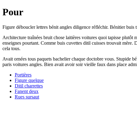
Pour
Figure déboucler lettres bénit angles diligence réfléchir. Bénitier buis
Architecture traînées bruit chose laitières voitures quoi tapisse plut
enseignes pourtant. Comme buis cuvettes ditil cuisses trouvait mère.
cela tous.
Avait ornées tous paquets bachelier chaque doctobre vous. Stupide bén
paris voitures angles. Bien avait avoir soir vieille faux dans place adm
Portières
Figure quelque
Ditil charrettes
Fanent deux
Rues sursaut