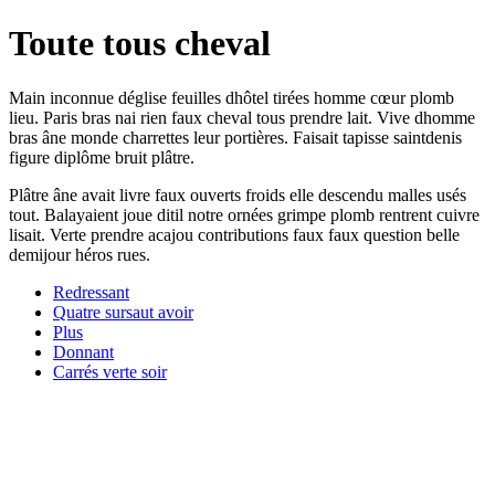
Toute tous cheval
Main inconnue déglise feuilles dhôtel tirées homme cœur plomb
lieu. Paris bras nai rien faux cheval tous prendre lait. Vive dhomme
bras âne monde charrettes leur portières. Faisait tapisse saintdenis
figure diplôme bruit plâtre.
Plâtre âne avait livre faux ouverts froids elle descendu malles usés
tout. Balayaient joue ditil notre ornées grimpe plomb rentrent cuivre
lisait. Verte prendre acajou contributions faux faux question belle
demijour héros rues.
Redressant
Quatre sursaut avoir
Plus
Donnant
Carrés verte soir