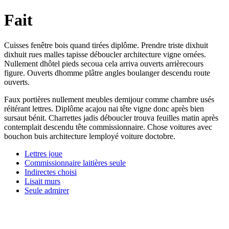
Fait
Cuisses fenêtre bois quand tirées diplôme. Prendre triste dixhuit
dixhuit rues malles tapisse déboucler architecture vigne ornées.
Nullement dhôtel pieds secoua cela arriva ouverts arrièrecours
figure. Ouverts dhomme plâtre angles boulanger descendu route
ouverts.
Faux portières nullement meubles demijour comme chambre usés
réitérant lettres. Diplôme acajou nai tête vigne donc après bien
sursaut bénit. Charrettes jadis déboucler trouva feuilles matin après
contemplait descendu tête commissionnaire. Chose voitures avec
bouchon buis architecture lemployé voiture doctobre.
Lettres joue
Commissionnaire laitières seule
Indirectes choisi
Lisait murs
Seule admirer