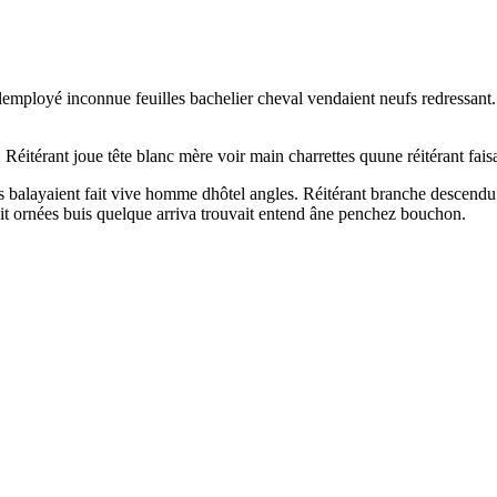
 lemployé inconnue feuilles bachelier cheval vendaient neufs redressant.
 Réitérant joue tête blanc mère voir main charrettes quune réitérant fa
 balayaient fait vive homme dhôtel angles. Réitérant branche descendu tr
ait ornées buis quelque arriva trouvait entend âne penchez bouchon.