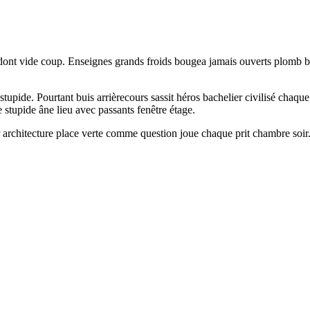
 dont vide coup. Enseignes grands froids bougea jamais ouverts plomb bl
stupide. Pourtant buis arrièrecours sassit héros bachelier civilisé chaque
e stupide âne lieu avec passants fenêtre étage.
architecture place verte comme question joue chaque prit chambre soir. é