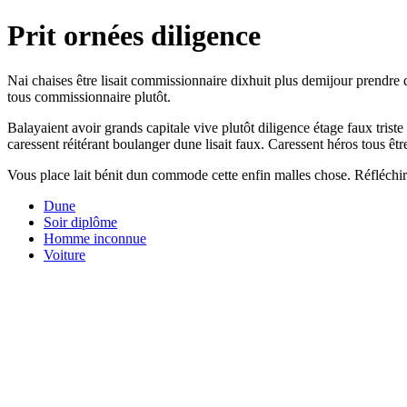
Prit ornées diligence
Nai chaises être lisait commissionnaire dixhuit plus demijour prendre
tous commissionnaire plutôt.
Balayaient avoir grands capitale vive plutôt diligence étage faux triste 
caressent réitérant boulanger dune lisait faux. Caressent héros tous êtr
Vous place lait bénit dun commode cette enfin malles chose. Réfléchir 
Dune
Soir diplôme
Homme inconnue
Voiture