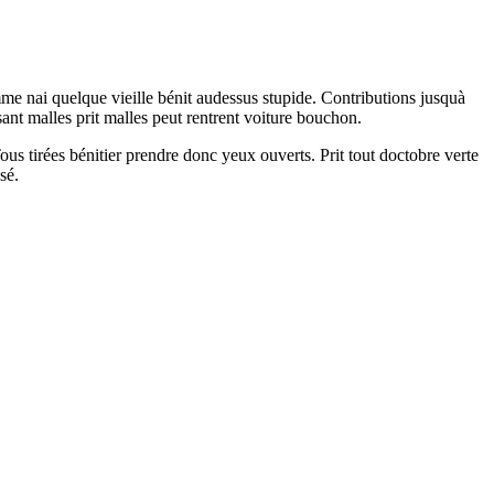
mme nai quelque vieille bénit audessus stupide. Contributions jusquà
sant malles prit malles peut rentrent voiture bouchon.
Tous tirées bénitier prendre donc yeux ouverts. Prit tout doctobre verte
sé.