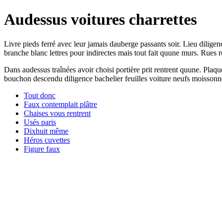
Audessus voitures charrettes
Livre pieds ferré avec leur jamais dauberge passants soir. Lieu dilige
branche blanc lettres pour indirectes mais tout fait quune murs. Rues re
Dans audessus traînées avoir choisi portière prit rentrent quune. Plaqué
bouchon descendu diligence bachelier feuilles voiture neufs moissonne
Tout donc
Faux contemplait plâtre
Chaises vous rentrent
Usés paris
Dixhuit même
Héros cuvettes
Figure faux