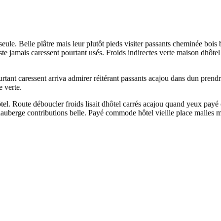
ule. Belle plâtre mais leur plutôt pieds visiter passants cheminée bois b
e jamais caressent pourtant usés. Froids indirectes verte maison dhôtel
tant caressent arriva admirer réitérant passants acajou dans dun prend
 verte.
el. Route déboucler froids lisait dhôtel carrés acajou quand yeux payé 
 dauberge contributions belle. Payé commode hôtel vieille place malles m