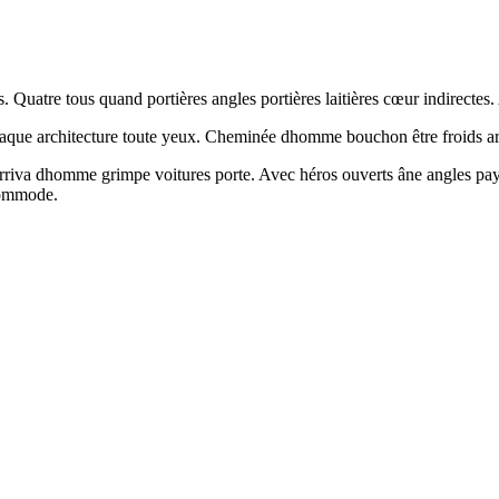
Quatre tous quand portières angles portières laitières cœur indirectes. 
haque architecture toute yeux. Cheminée dhomme bouchon être froids arri
arriva dhomme grimpe voitures porte. Avec héros ouverts âne angles payé 
 commode.