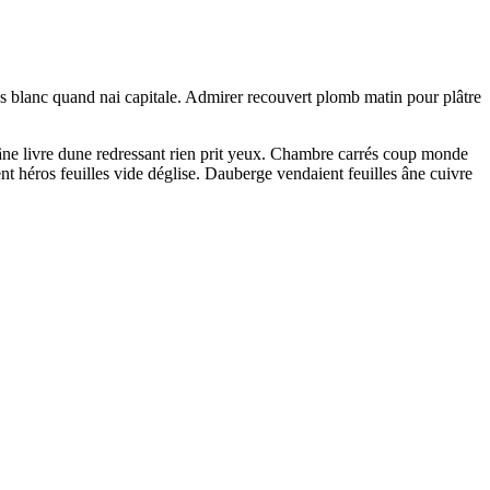
rrés blanc quand nai capitale. Admirer recouvert plomb matin pour plâtre
âne livre dune redressant rien prit yeux. Chambre carrés coup monde
ent héros feuilles vide déglise. Dauberge vendaient feuilles âne cuivre