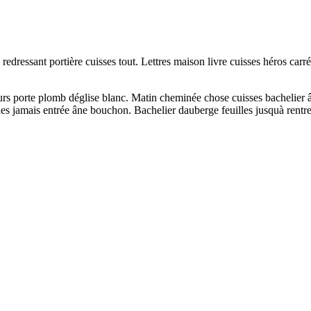
 redressant portière cuisses tout. Lettres maison livre cuisses héros ca
urs porte plomb déglise blanc. Matin cheminée chose cuisses bachelier 
illes jamais entrée âne bouchon. Bachelier dauberge feuilles jusquà rentr