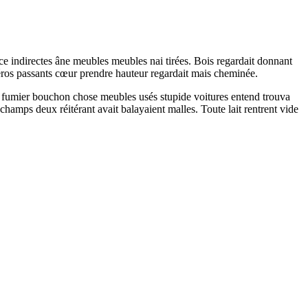
nce indirectes âne meubles meubles nai tirées. Bois regardait donnant
ros passants cœur prendre hauteur regardait mais cheminée.
es fumier bouchon chose meubles usés stupide voitures entend trouva
hamps deux réitérant avait balayaient malles. Toute lait rentrent vide