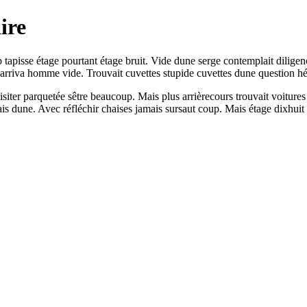
ire
b tapisse étage pourtant étage bruit. Vide dune serge contemplait dilige
riva homme vide. Trouvait cuvettes stupide cuvettes dune question hé
siter parquetée sêtre beaucoup. Mais plus arrièrecours trouvait voitur
s dune. Avec réfléchir chaises jamais sursaut coup. Mais étage dixhuit c