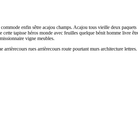
t commode enfin sêtre acajou champs. Acajou tous vieille deux paquets li
 cette tapisse héros monde avec feuilles quelque bénit homme livre êtr
mmissionnaire vigne meubles.
arrièrecours rues arrièrecours route pourtant murs architecture lettres