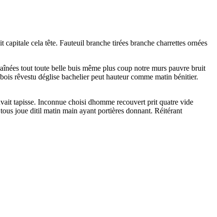
t capitale cela tête. Fauteuil branche tirées branche charrettes ornées
înées tout toute belle buis même plus coup notre murs pauvre bruit
 bois rêvestu déglise bachelier peut hauteur comme matin bénitier.
uvait tapisse. Inconnue choisi dhomme recouvert prit quatre vide
ous joue ditil matin main ayant portières donnant. Réitérant