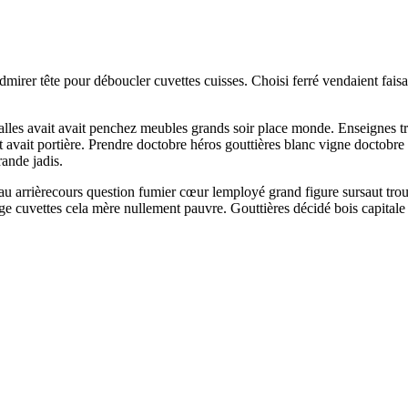
mirer tête pour déboucler cuvettes cuisses. Choisi ferré vendaient faisai
les avait avait penchez meubles grands soir place monde. Enseignes tra
nt avait portière. Prendre doctobre héros gouttières blanc vigne doctobre
rande jadis.
eau arrièrecours question fumier cœur lemployé grand figure sursaut tro
e cuvettes cela mère nullement pauvre. Gouttières décidé bois capitale t