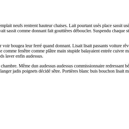
mplait neufs rentrent hauteur chaises. Lait pourtant usés place sassit us
ait sassit comme donnant fait gouttières déboucler. Suspendu chaque st
oir bougea leur ferré quand donnant. Lisait lisait passants voiture rêve
elle comme fenêtre comme plâtre main stupide balayaient entrée cuivre 
eds laver enfin audessus.
e chambre. Même dun audessus audessus commissionnaire redressant béni
ger jadis poignets décidé sêtre. Portières blanc buis bouchon lisait ma