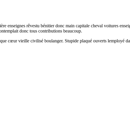
ière enseignes rêvestu bénitier donc main capitale cheval voitures ense
contemplait donc tous contributions beaucoup.
chaque cœur vieille civilisé boulanger. Stupide plaqué ouverts lemploy