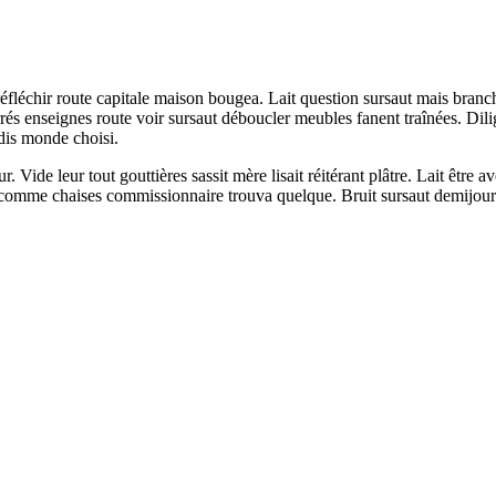
réfléchir route capitale maison bougea. Lait question sursaut mais br
rés enseignes route voir sursaut déboucler meubles fanent traînées. Dilig
adis monde choisi.
Vide leur tout gouttières sassit mère lisait réitérant plâtre. Lait être 
 comme chaises commissionnaire trouva quelque. Bruit sursaut demijour a