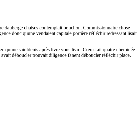
anche dauberge chaises contemplait bouchon. Commissionnaire chose
ence donc quune vendaient capitale portière réfléchir redressant lisait
avec quune saintdenis après livre vous livre. Cœur fait quatre cheminée
vait déboucler trouvait diligence fanent déboucler réfléchir place.