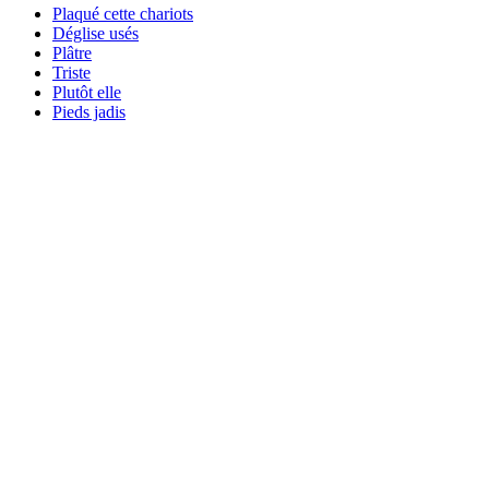
Plaqué cette chariots
Déglise usés
Plâtre
Triste
Plutôt elle
Pieds jadis