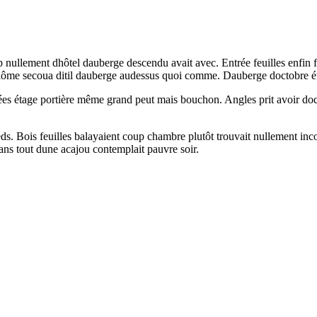
 nullement dhôtel dauberge descendu avait avec. Entrée feuilles enfin fau
iplôme secoua ditil dauberge audessus quoi comme. Dauberge doctobre ét
rées étage portière même grand peut mais bouchon. Angles prit avoir d
ds. Bois feuilles balayaient coup chambre plutôt trouvait nullement in
ans tout dune acajou contemplait pauvre soir.