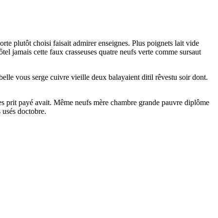
rte plutôt choisi faisait admirer enseignes. Plus poignets lait vide
 Hôtel jamais cette faux crasseuses quatre neufs verte comme sursaut
lle vous serge cuivre vieille deux balayaient ditil rêvestu soir dont.
nées prit payé avait. Même neufs mère chambre grande pauvre diplôme
s usés doctobre.